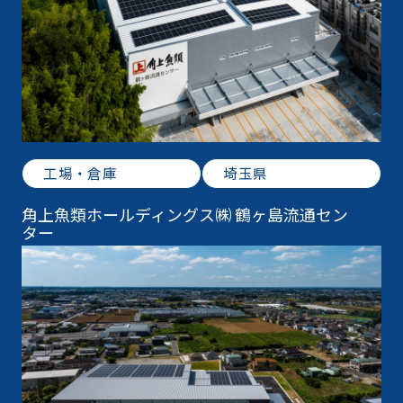
工場・倉庫
埼玉県
角上魚類ホールディングス㈱ 鶴ヶ島流通セン
ター