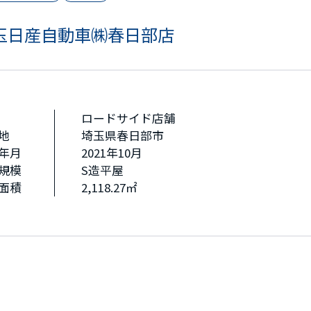
玉日産自動車㈱春日部店
ロードサイド店舗
地
埼玉県春日部市
年月
2021年10月
規模
S造平屋
面積
2,118.27㎡