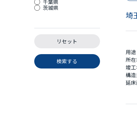
千葉県
茨城県
埼
リセット
用途
所在
検索する
竣工
構造
延床