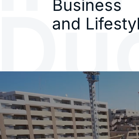
Business
D
u
and Lifesty