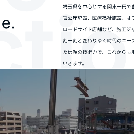
c
t
i
o
埼玉県を中心とする関東一円で
le.
官公庁施設、医療福祉施設、オ
ロードサイド店舗など、施工ジ
刻一刻と変わりゆく時代のニー
た信頼の技術力で、これからも
いきます。