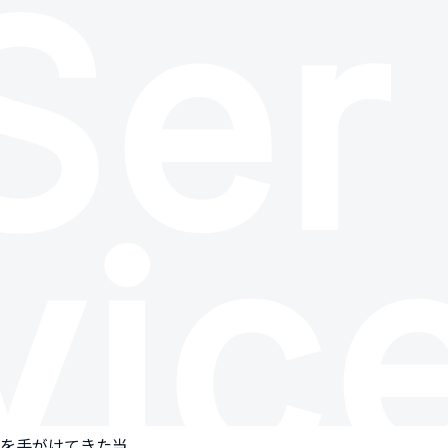
S
e
r
v
i
c
物を手がけてきた当