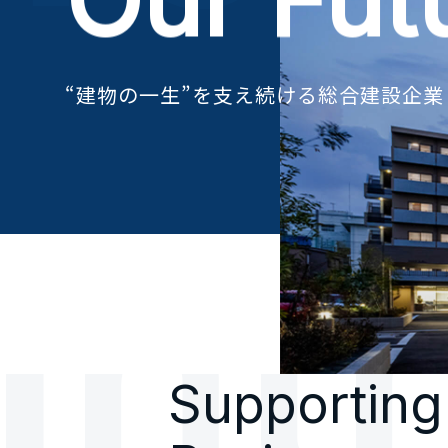
Our Fut
“建物の一生”を支え続ける
総合建設企業
I
n
t
r
Supporting