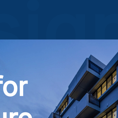
s
i
g
for