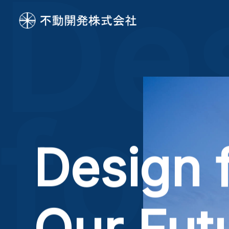
D
e
f
o
r
Design 