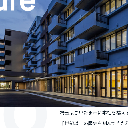
ure
o
埼玉県さいたま市に
本社を構え
半世紀以上の歴史を刻んできた