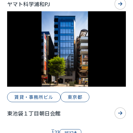
ヤマト科学浦和PJ
賃貸・事務所ビル
東京都
東池袋１丁目朝日会館
1
2
3
NEXT